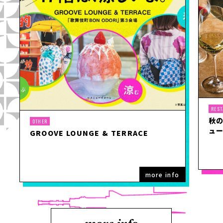
RES
秋
OTHER
ュ
GROOVE LOUNGE & TERRACE
more info