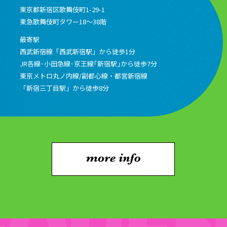
東京都新宿区歌舞伎町1-29-1
東急歌舞伎町タワー18～38階
最寄駅
西武新宿線「西武新宿駅」から徒歩1分
JR各線･小田急線･京王線｢新宿駅｣から徒歩7分
東京メトロ丸ノ内線/副都心線・都営新宿線
「新宿三丁目駅」から徒歩8分