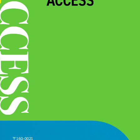
〒160-0021