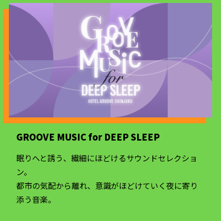
GROOVE MUSIC for DEEP SLEEP
眠りへと誘う、繊細にほどけるサウンドセレクショ
ン。
都市の気配から離れ、意識がほどけていく夜に寄り
添う音楽。